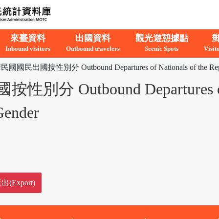
來臺資料
出國資料
觀光遊憩據點
Inbound visitors
Outbound travelers
Scenic Spots
Visit
民出國按性別分 Outbound Departures of Nationals of the Republ
utbound Departures of Nat
Gender